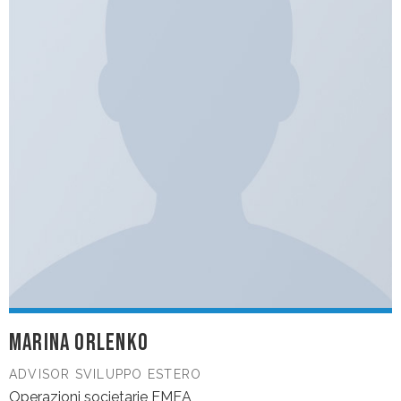
MARINA ORLENKO
ADVISOR SVILUPPO ESTERO
Operazioni societarie EMEA