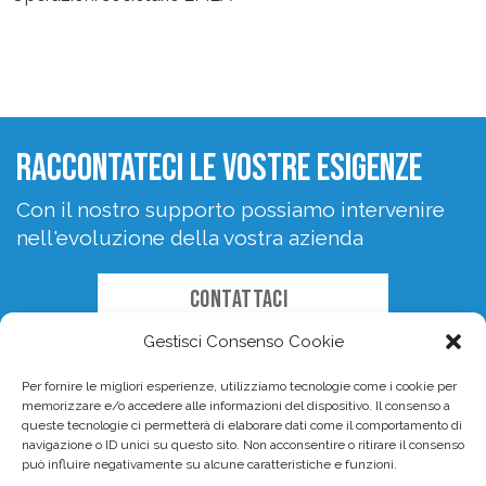
raccontateci le vostre esigenze
Con il nostro supporto possiamo intervenire
nell'evoluzione della vostra azienda
CONTATTACI
Gestisci Consenso Cookie
Per fornire le migliori esperienze, utilizziamo tecnologie come i cookie per
memorizzare e/o accedere alle informazioni del dispositivo. Il consenso a
queste tecnologie ci permetterà di elaborare dati come il comportamento di
navigazione o ID unici su questo sito. Non acconsentire o ritirare il consenso
può influire negativamente su alcune caratteristiche e funzioni.
HOME
MISSION & VISION
IL NETWORK
CONTATTI