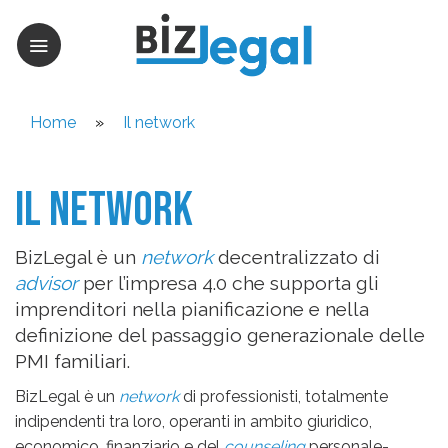
Skip
to
content
Home
»
Il network
il network
BizLegal è un
network
decentralizzato di
advisor
per l’impresa 4.0 che supporta gli
imprenditori nella pianificazione e nella
definizione del passaggio generazionale delle
PMI familiari.
BizLegal è un
network
di professionisti, totalmente
indipendenti tra loro, operanti in ambito giuridico,
economico, finanziario e del
counseling
personale-